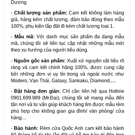
Dương 
- 
Chất lượng sản phẩm:
 Cam kết không làm hàng 
giả, hàng kém chất lượng, đảm bảo đúng theo mẫu 
100%, phụ kiện lắp đặt đi kèm chất lượng loại 1.
- 
Mẫu mã:
 Với danh mục sản phẩm đa dạng mẫu 
mã, chúng tôi sẽ liên tục cập nhật những mẫu mới 
theo xu hướng của người tiêu dùng.
- 
Nguồn gốc sản phẩm:
 Xuất xứ nguyên vật liệu rõ 
ràng và cam kết chính hãng 100%, được cung cấp 
bởi những đơn vị uy tín trong và ngoài nước như 
Modero, Vạn Thái, Galaxy, Sankaku, Diamond,....
- 
Đặt hàng đơn giản:
 Chỉ cần liên hệ qua Hotline 
0901.699.989 (Mr.Đại), chúng tôi sẽ mang mẫu đến 
tận nơi và tư vấn giúp khách hàng tìm được mẫu rèm 
phù hợp cho không gian gia đình/ văn phòng/ cửa 
hàng…
- 
Bảo hành:
 Rèm cửa Quốc Anh cam kết bảo hành 
60 tháng kể từ khi lắp đặt và hỗ trợ bảo trì đến trọn 