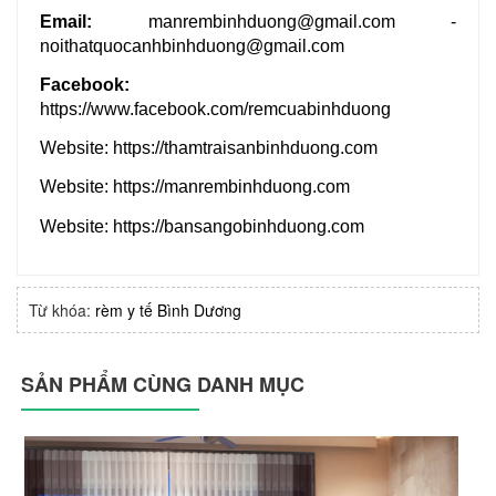
Email: 
manrembinhduong@gmail.com
 - 
noithatquocanhbinhduong@gmail.com
Facebook:
https://www.facebook.com/remcuabinhduong
Website:
 https://thamtraisanbinhduong.com
Website:
 https://manrembinhduong.com
Website:
 https://bansangobinhduong.com
Từ khóa:
rèm y tế Bình Dương
SẢN PHẨM CÙNG DANH MỤC